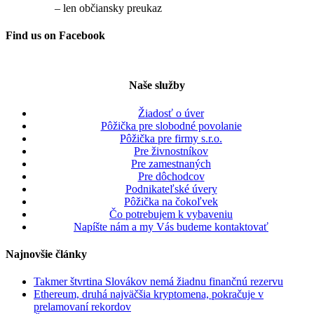
– len občiansky preukaz
Find us on Facebook
Naše služby
Žiadosť o úver
Pôžička pre slobodné povolanie
Pôžička pre firmy s.r.o.
Pre živnostníkov
Pre zamestnaných
Pre dôchodcov
Podnikateľské úvery
Pôžička na čokoľvek
Čo potrebujem k vybaveniu
Napíšte nám a my Vás budeme kontaktovať
Najnovšie články
Takmer štvrtina Slovákov nemá žiadnu finančnú rezervu
Ethereum, druhá najväčšia kryptomena, pokračuje v
prelamovaní rekordov