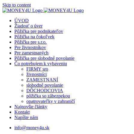
Skip to content
ÚVOD
Žiadosť o úver
Pôžička pre podnikateľov
Pôžička na čokoľvek
Pôžička pre s.r.o.
Pre živnostníkov
Pre zamestnaných
Pôžička pre slobodné povolanie
Čo potrebujem k vybaveniu
FIRMY sro
živnostníci
ZAMESTNANÍ
slobodné povolanie
DÔCHODCOVIA
pôžička so zábezpekou
opatrovateľky v zahraničí
Najnovšie články
Kontakt
Napíšte nám
info@money4u.sk