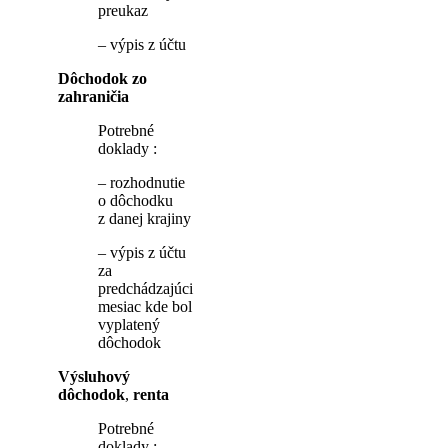
preukaz
– výpis z účtu
Dôchodok zo
zahraničia
Potrebné
doklady :
– rozhodnutie
o dôchodku
z danej krajiny
– výpis z účtu
za
predchádzajúci
mesiac kde bol
vyplatený
dôchodok
Výsluhový
dôchodok
,
renta
Potrebné
doklady :