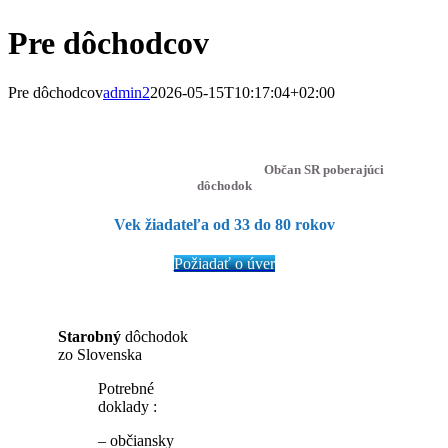
Pre dôchodcov
Pre dôchodcov
admin2
2026-05-15T10:17:04+02:00
Občan SR poberajúci
dôchodok
Vek žiadateľa od 33 do 80 rokov
Požiadať o úver
Starobný
dôchodok
zo Slovenska
Potrebné
doklady :
– občiansky