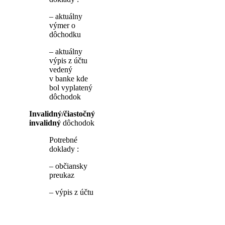
– aktuálny
výmer o
dôchodku
– aktuálny
výpis z účtu
vedený
v banke kde
bol vyplatený
dôchodok
Invalidný/čiastočný
invalidný
dôchodok
Potrebné
doklady :
– občiansky
preukaz
– výpis z účtu