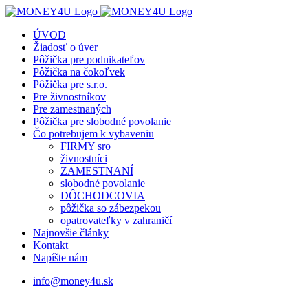
Skip
to
ÚVOD
content
Žiadosť o úver
Pôžička pre podnikateľov
Pôžička na čokoľvek
Pôžička pre s.r.o.
Pre živnostníkov
Pre zamestnaných
Pôžička pre slobodné povolanie
Čo potrebujem k vybaveniu
FIRMY sro
živnostníci
ZAMESTNANÍ
slobodné povolanie
DÔCHODCOVIA
pôžička so zábezpekou
opatrovateľky v zahraničí
Najnovšie články
Kontakt
Napíšte nám
info@money4u.sk