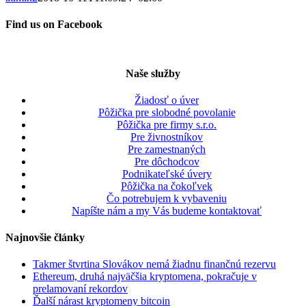
Find us on Facebook
Naše služby
Žiadosť o úver
Pôžička pre slobodné povolanie
Pôžička pre firmy s.r.o.
Pre živnostníkov
Pre zamestnaných
Pre dôchodcov
Podnikateľské úvery
Pôžička na čokoľvek
Čo potrebujem k vybaveniu
Napíšte nám a my Vás budeme kontaktovať
Najnovšie články
Takmer štvrtina Slovákov nemá žiadnu finančnú rezervu
Ethereum, druhá najväčšia kryptomena, pokračuje v
prelamovaní rekordov
Ďalší nárast kryptomeny bitcoin