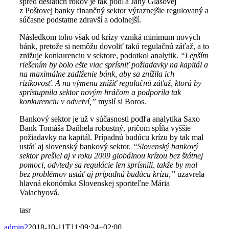
spred desiatich rokov je tak podľa Jany Glasovej
z Poštovej banky finančný sektor výraznejšie regulovaný a
súčasne podstatne zdravší a odolnejší.
Následkom toho však od krízy vzniká minimum nových
bánk, pretože si nemôžu dovoliť takú regulačnú záťaž, a to
znižuje konkurenciu v sektore, podotkol analytik.
“Lepším
riešením by bolo ešte viac sprísniť požiadavky na kapitál a
na maximálne zadlženie bánk, aby sa znížila ich
rizikovosť. A na výmenu znížiť regulačnú záťaž, ktorá by
sprístupnila sektor novým hráčom a podporila tak
konkurenciu v odvetví,”
myslí si Boros.
Bankový sektor je už v súčasnosti podľa analytika Saxo
Bank Tomáša Daňhela robustný, pričom spĺňa vyššie
požiadavky na kapitál. Prípadnú budúcu krízu by tak mal
ustáť aj slovenský bankový sektor.
“Slovenský bankový
sektor prešiel aj v roku 2009 globálnou krízou bez štátnej
pomoci, odvtedy sa regulácie len sprísnili, takže by mal
bez problémov ustáť aj prípadnú budúcu krízu,”
uzavrela
hlavná ekonómka Slovenskej sporiteľne Mária
Valachyová.
tasr
admin2
2018-10-11T11:09:24+02:00