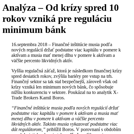
Analýza – Od krízy spred 10
rokov vzniká pre reguláciu
minimum bánk
16.septembra 2018 – Finančné inštitúcie musia podľa
nových regulácií držať podstatne viac kapitálu v pomere k
aktívam a musia mať menej dlhu v pomere k aktívam a
väčšie percento likvidných aktív.
Vyššia regulačná záťaž, ktorá je následkom finančnej krízy
spred desiatich rokov, zvýšila bariéry pre vstup na trh.
Finančný sektor sa tak stal bezpečnejší, zároveň však od
krízy vzniká len minimum nových bánk, čo spôsobuje
nižšiu konkurenciu v sektore. Poukázal na to analytik X-
Trade Brokers Kamil Boros.
“Finančné inštitúcie musia podľa nových regulácií držať
podstatne viac kapitálu v pomere k aktívam a musia mať
menej dlhu v pomere k aktívam a väčšie percento
likvidných aktív. Takisto musia vykazovať podstatne viac
dát regulátorom,”
priblížil Boros. V porovnaní s obdobím